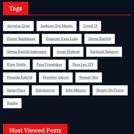
Tags
Aloysius Giyai
Anthony Dio Martin
Covid 19
Eleine Magdalena
Emanuel Dapa Loka
Gereja Katolik
Gereja Katolik Indonesia
Irwan Hidayat
Kardinal Suharyo
Kimy Ndelo
Paus Fransiskus
Paus Leo XIV
Pemuda Katolik
Presiden Jokowi
Remmy Sila
Santa Clara
Sidomuncul
Sido Muncul
Simply Da Flores
Sumba
Most Viewed Posts