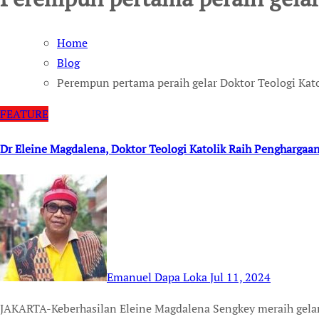
Home
Blog
Perempun pertama peraih gelar Doktor Teologi Kato
FEATURE
Dr Eleine Magdalena, Doktor Teologi Katolik Raih Pengharga
Emanuel Dapa Loka
Jul 11, 2024
JAKARTA-Keberhasilan Eleine Magdalena Sengkey meraih gelar Doktor Teologi Katolik dari STF Widya Sasana