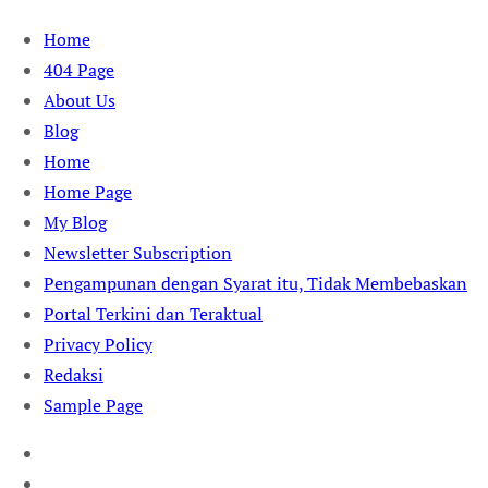
Skip
Home
to
404 Page
content
About Us
Blog
Home
Home Page
My Blog
Newsletter Subscription
Pengampunan dengan Syarat itu, Tidak Membebaskan
Portal Terkini dan Teraktual
Privacy Policy
Redaksi
Sample Page