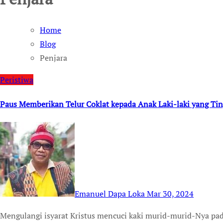
Home
Blog
Penjara
Peristiwa
Paus Memberikan Telur Coklat kepada Anak Laki-laki yang Ti
Emanuel Dapa Loka
Mar 30, 2024
Mengulangi isyarat Kristus mencuci kaki murid-murid-Nya pada Perjamuan Terakhir, Paus berusia 87 tahun itu