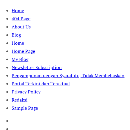
Skip
Home
to
404 Page
content
About Us
Blog
Home
Home Page
My Blog
Newsletter Subscription
Pengampunan dengan Syarat itu, Tidak Membebaskan
Portal Terkini dan Teraktual
Privacy Policy
Redaksi
Sample Page