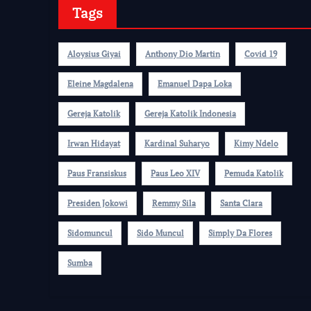
Tags
Aloysius Giyai
Anthony Dio Martin
Covid 19
Eleine Magdalena
Emanuel Dapa Loka
Gereja Katolik
Gereja Katolik Indonesia
Irwan Hidayat
Kardinal Suharyo
Kimy Ndelo
Paus Fransiskus
Paus Leo XIV
Pemuda Katolik
Presiden Jokowi
Remmy Sila
Santa Clara
Sidomuncul
Sido Muncul
Simply Da Flores
Sumba