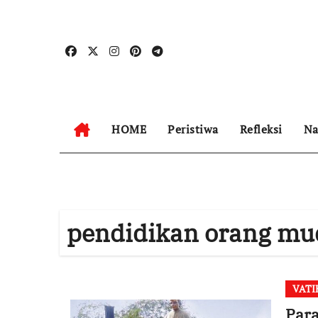
Skip
to
content
HOME
Peristiwa
Refleksi
Na
pendidikan orang mud
VATI
Par