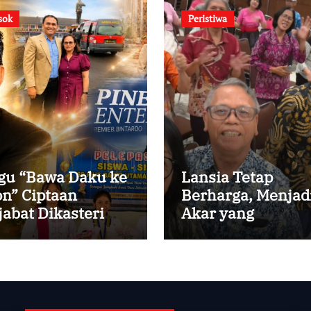
sok
Peristiwa
gu “Bawa Daku ke
Lansia Tetap
on” Ciptaan
Berharga, Menjad
jabat Dikasteri
Akar yang
tikan, Peraih
Menghidupi
edikat Summa
m Laude