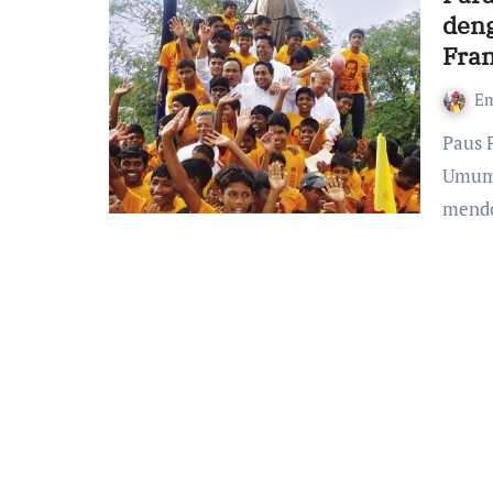
deng
Fra
Em
Paus Fransiskus menyampaikan pesan kepada Kapitel
Umum 
mendo