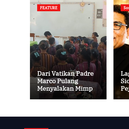
FEATURE
So
Dari Vatikan Padre
La
Marco Pulang
Si
Menyalakan Mimpi
Pe
Anak-anak Desa
Va
Pr
Cu