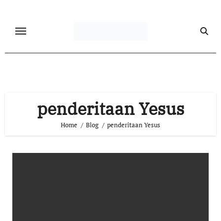
Skip
to
content
penderitaan Yesus
Home
Blog
penderitaan Yesus