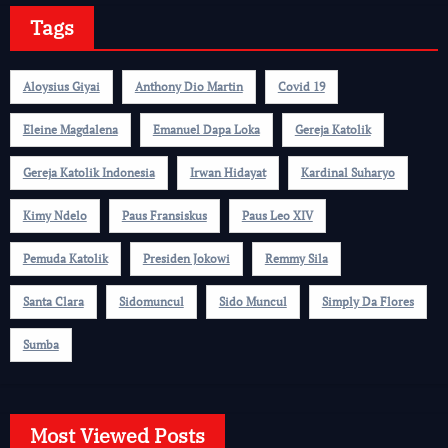
Tags
Aloysius Giyai
Anthony Dio Martin
Covid 19
Eleine Magdalena
Emanuel Dapa Loka
Gereja Katolik
Gereja Katolik Indonesia
Irwan Hidayat
Kardinal Suharyo
Kimy Ndelo
Paus Fransiskus
Paus Leo XIV
Pemuda Katolik
Presiden Jokowi
Remmy Sila
Santa Clara
Sidomuncul
Sido Muncul
Simply Da Flores
Sumba
Most Viewed Posts