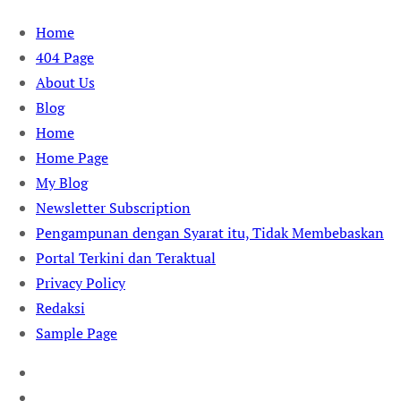
Skip
Home
to
404 Page
content
About Us
Blog
Home
Home Page
My Blog
Newsletter Subscription
Pengampunan dengan Syarat itu, Tidak Membebaskan
Portal Terkini dan Teraktual
Privacy Policy
Redaksi
Sample Page