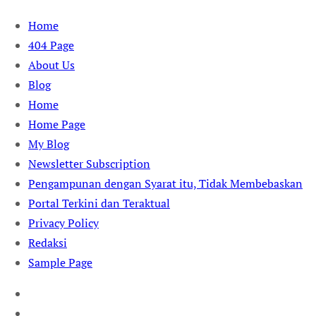
Skip
Home
to
404 Page
content
About Us
Blog
Home
Home Page
My Blog
Newsletter Subscription
Pengampunan dengan Syarat itu, Tidak Membebaskan
Portal Terkini dan Teraktual
Privacy Policy
Redaksi
Sample Page