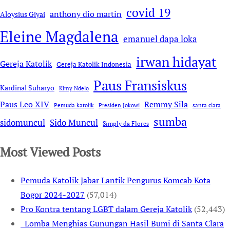
covid 19
anthony dio martin
Aloysius Giyai
Eleine Magdalena
emanuel dapa loka
irwan hidayat
Gereja Katolik
Gereja Katolik Indonesia
Paus Fransiskus
Kardinal Suharyo
Kimy Ndelo
Remmy Sila
Paus Leo XIV
Pemuda katolik
Presiden Jokowi
santa clara
sumba
sidomuncul
Sido Muncul
Simply da Flores
Most Viewed Posts
Pemuda Katolik Jabar Lantik Pengurus Komcab Kota
Bogor 2024-2027
(57,014)
Pro Kontra tentang LGBT dalam Gereja Katolik
(52,443)
Lomba Menghias Gunungan Hasil Bumi di Santa Clara