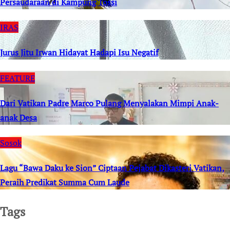
Persaudaraan di Kampung Tossi
IRAS
Jurus Jitu Irwan Hidayat Hadapi Isu Negatif
FEATURE
Dari Vatikan Padre Marco Pulang Menyalakan Mimpi Anak-
anak Desa
Sosok
Lagu “Bawa Daku ke Sion” Ciptaan Pejabat Dikasteri Vatikan,
Peraih Predikat Summa Cum Laude
Tags