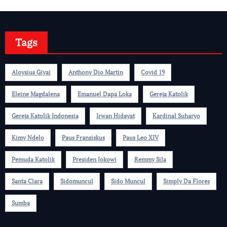
Tags
Aloysius Giyai
Anthony Dio Martin
Covid 19
Eleine Magdalena
Emanuel Dapa Loka
Gereja Katolik
Gereja Katolik Indonesia
Irwan Hidayat
Kardinal Suharyo
Kimy Ndelo
Paus Fransiskus
Paus Leo XIV
Pemuda Katolik
Presiden Jokowi
Remmy Sila
Santa Clara
Sidomuncul
Sido Muncul
Simply Da Flores
Sumba