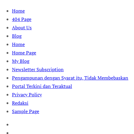
Skip
Home
to
404 Page
content
About Us
Blog
Home
Home Page
My Blog
Newsletter Subscription
Pengampunan dengan Syarat itu, Tidak Membebaskan
Portal Terkini dan Teraktual
Privacy Policy
Redaksi
Sample Page