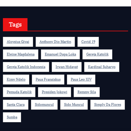
Tags
Aloysius Giyai
Anthony Dio Martin
Covid 19
Eleine Magdalena
Emanuel Dapa Loka
Gereja Katolik
Gereja Katolik Indonesia
Irwan Hidayat
Kardinal Suharyo
Kimy Ndelo
Paus Fransiskus
Paus Leo XIV
Pemuda Katolik
Presiden Jokowi
Remmy Sila
Santa Clara
Sidomuncul
Sido Muncul
Simply Da Flores
Sumba