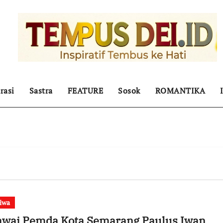
rasi
Sastra
FEATURE
Sosok
ROMANTIKA
tiwa
awai Pemda Kota Semarang Paulus Iwan