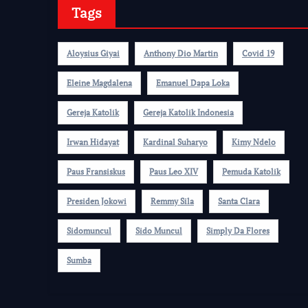
Tags
Aloysius Giyai
Anthony Dio Martin
Covid 19
Eleine Magdalena
Emanuel Dapa Loka
Gereja Katolik
Gereja Katolik Indonesia
Irwan Hidayat
Kardinal Suharyo
Kimy Ndelo
Paus Fransiskus
Paus Leo XIV
Pemuda Katolik
Presiden Jokowi
Remmy Sila
Santa Clara
Sidomuncul
Sido Muncul
Simply Da Flores
Sumba