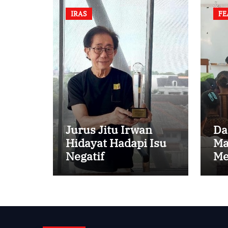
IRAS
FE
Jurus Jitu Irwan
Da
Hidayat Hadapi Isu
Ma
Negatif
Me
An