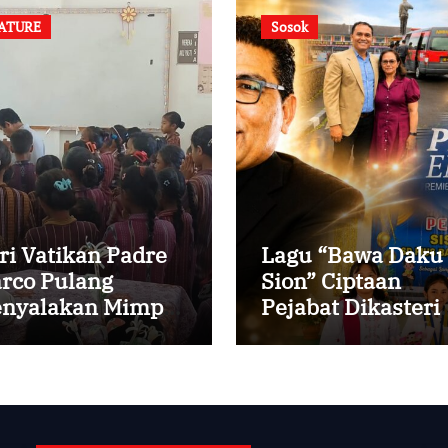
ATURE
Sosok
ri Vatikan Padre
Lagu “Bawa Daku
rco Pulang
Sion” Ciptaan
nyalakan Mimpi
Pejabat Dikasteri
ak-anak Desa
Vatikan, Peraih
Predikat Summa
Cum Laude