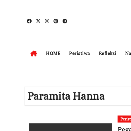
Skip
to
content
HOME
Peristiwa
Refleksi
Na
Paramita Hanna
Peris
Peg