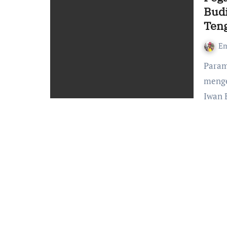
Budi
Ten
Em
Paramita Hanna, Ketua Pemuda Katolik Komda Jawa Tengah
menge
Iwan 