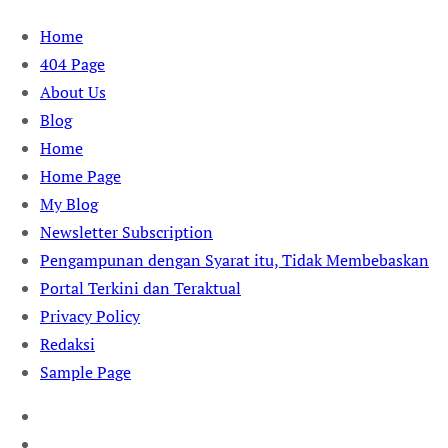
Skip
Home
to
404 Page
content
About Us
Blog
Home
Home Page
My Blog
Newsletter Subscription
Pengampunan dengan Syarat itu, Tidak Membebaskan
Portal Terkini dan Teraktual
Privacy Policy
Redaksi
Sample Page