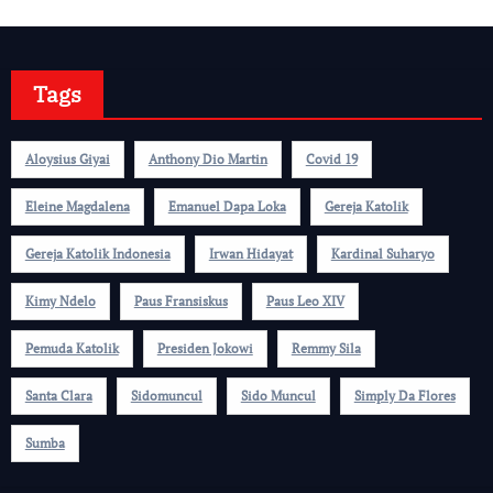
Tags
Aloysius Giyai
Anthony Dio Martin
Covid 19
Eleine Magdalena
Emanuel Dapa Loka
Gereja Katolik
Gereja Katolik Indonesia
Irwan Hidayat
Kardinal Suharyo
Kimy Ndelo
Paus Fransiskus
Paus Leo XIV
Pemuda Katolik
Presiden Jokowi
Remmy Sila
Santa Clara
Sidomuncul
Sido Muncul
Simply Da Flores
Sumba