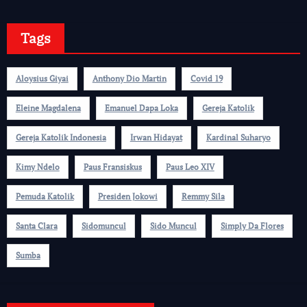
Tags
Aloysius Giyai
Anthony Dio Martin
Covid 19
Eleine Magdalena
Emanuel Dapa Loka
Gereja Katolik
Gereja Katolik Indonesia
Irwan Hidayat
Kardinal Suharyo
Kimy Ndelo
Paus Fransiskus
Paus Leo XIV
Pemuda Katolik
Presiden Jokowi
Remmy Sila
Santa Clara
Sidomuncul
Sido Muncul
Simply Da Flores
Sumba