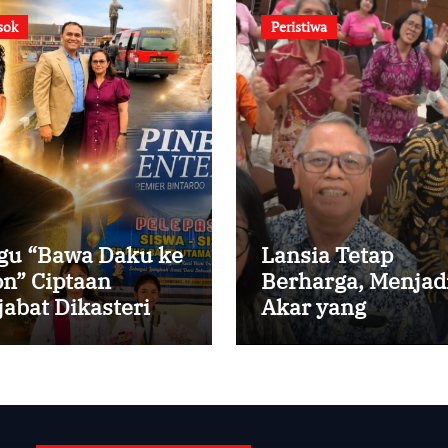
sok
Peristiwa
gu “Bawa Daku ke
Lansia Tetap
on” Ciptaan
Berharga, Menjad
jabat Dikasteri
Akar yang
tikan, Peraih
Menghidupi
edikat Summa
m Laude