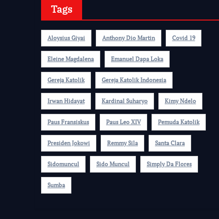
Tags
Aloysius Giyai
Anthony Dio Martin
Covid 19
Eleine Magdalena
Emanuel Dapa Loka
Gereja Katolik
Gereja Katolik Indonesia
Irwan Hidayat
Kardinal Suharyo
Kimy Ndelo
Paus Fransiskus
Paus Leo XIV
Pemuda Katolik
Presiden Jokowi
Remmy Sila
Santa Clara
Sidomuncul
Sido Muncul
Simply Da Flores
Sumba