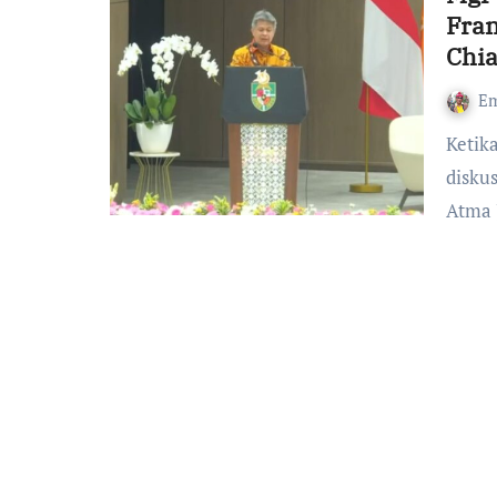
Fran
Chia
Em
Ketika memberikan sambutan pada acara Kolokium dan
diskus
Atma