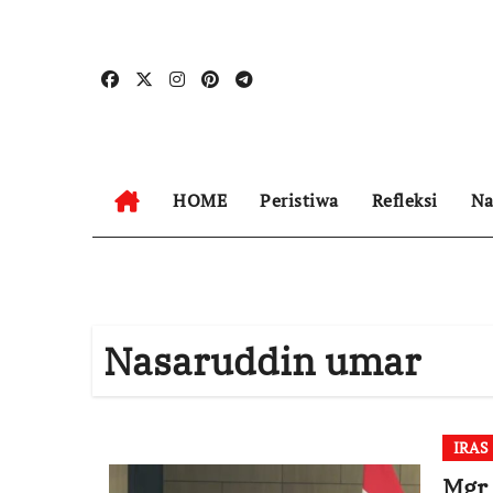
Skip
to
content
HOME
Peristiwa
Refleksi
Na
Nasaruddin umar
IRAS
Mgr