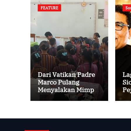
FEATURE
So
Dari Vatikan Padre
La
Marco Pulang
Si
Menyalakan Mimpi
Pe
Anak-anak Desa
Va
Pr
Cu