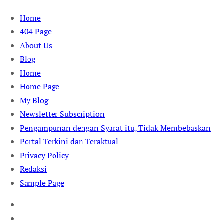
Skip
Home
to
404 Page
content
About Us
Blog
Home
Home Page
My Blog
Newsletter Subscription
Pengampunan dengan Syarat itu, Tidak Membebaskan
Portal Terkini dan Teraktual
Privacy Policy
Redaksi
Sample Page