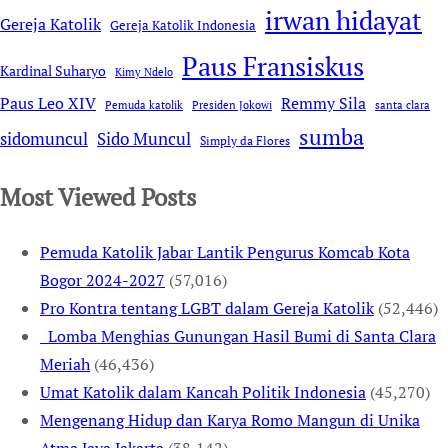
irwan hidayat
Gereja Katolik
Gereja Katolik Indonesia
Paus Fransiskus
Kardinal Suharyo
Kimy Ndelo
Remmy Sila
Paus Leo XIV
Pemuda katolik
Presiden Jokowi
santa clara
sumba
sidomuncul
Sido Muncul
Simply da Flores
Most Viewed Posts
Pemuda Katolik Jabar Lantik Pengurus Komcab Kota
Bogor 2024-2027
(57,016)
Pro Kontra tentang LGBT dalam Gereja Katolik
(52,446)
Lomba Menghias Gunungan Hasil Bumi di Santa Clara
Meriah
(46,436)
Umat Katolik dalam Kancah Politik Indonesia
(45,270)
Mengenang Hidup dan Karya Romo Mangun di Unika