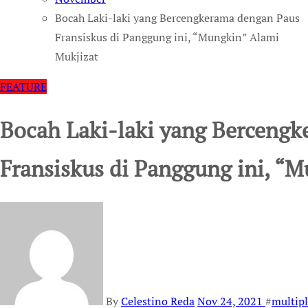
Bocah Laki-laki yang Bercengkerama dengan Paus
Fransiskus di Panggung ini, “Mungkin” Alami
Mukjizat
FEATURE
Bocah Laki-laki yang Berceng
Fransiskus di Panggung ini, “
By
Celestino Reda
Nov 24, 2021
#
multipl