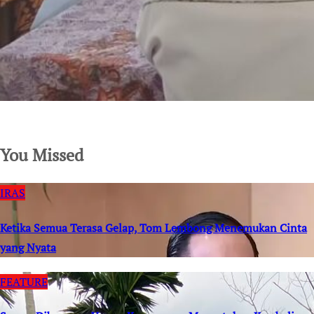
SuarNews.com
You Missed
IRAS
Ketika Semua Terasa Gelap, Tom Lembong Menemukan Cinta
yang Nyata
FEATURE