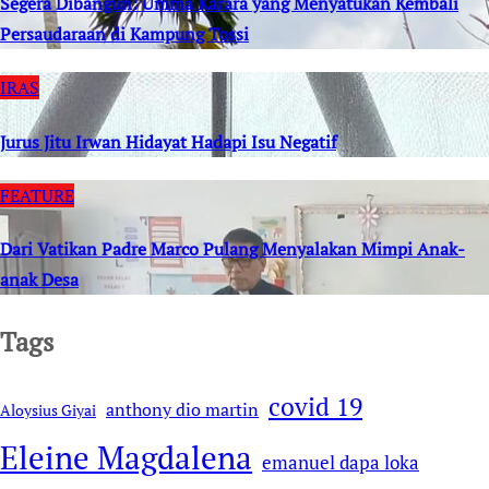
Segera Dibangun: Umma Karara yang Menyatukan Kembali
Persaudaraan di Kampung Tossi
IRAS
Jurus Jitu Irwan Hidayat Hadapi Isu Negatif
FEATURE
Dari Vatikan Padre Marco Pulang Menyalakan Mimpi Anak-
anak Desa
Tags
covid 19
anthony dio martin
Aloysius Giyai
Eleine Magdalena
emanuel dapa loka