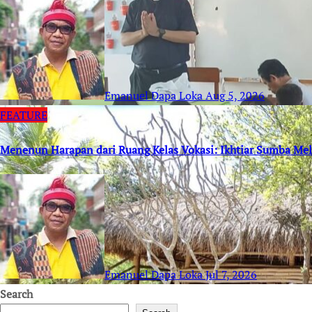
Emanuel Dapa Loka
Aug 5, 2026
FEATURE
Menenun Harapan dari Ruang Kelas Vokasi: Ikhtiar Sumba M
Emanuel Dapa Loka
Jul 7, 2026
Search