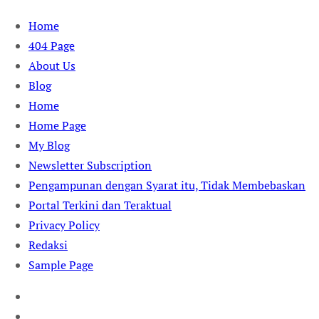
Skip
Home
to
404 Page
content
About Us
Blog
Home
Home Page
My Blog
Newsletter Subscription
Pengampunan dengan Syarat itu, Tidak Membebaskan
Portal Terkini dan Teraktual
Privacy Policy
Redaksi
Sample Page