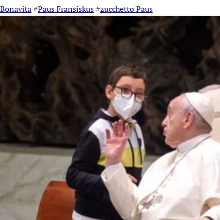
Bonavita
#
Paus Fransiskus
#
zucchetto Paus