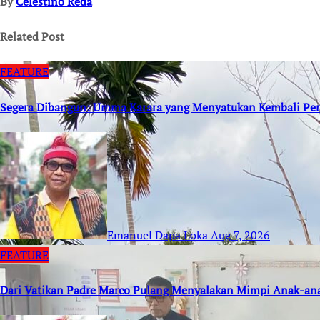
By
Celestino Reda
Related Post
FEATURE
Segera Dibangun: Umma Karara yang Menyatukan Kembali Per
Emanuel Dapa Loka
Aug 7, 2026
FEATURE
Dari Vatikan Padre Marco Pulang Menyalakan Mimpi Anak-an