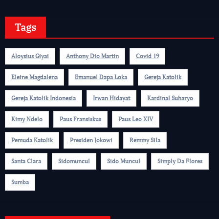
Tags
Aloysius Giyai
Anthony Dio Martin
Covid 19
Eleine Magdalena
Emanuel Dapa Loka
Gereja Katolik
Gereja Katolik Indonesia
Irwan Hidayat
Kardinal Suharyo
Kimy Ndelo
Paus Fransiskus
Paus Leo XIV
Pemuda Katolik
Presiden Jokowi
Remmy Sila
Santa Clara
Sidomuncul
Sido Muncul
Simply Da Flores
Sumba