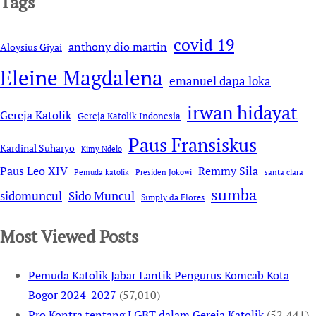
Tags
covid 19
anthony dio martin
Aloysius Giyai
Eleine Magdalena
emanuel dapa loka
irwan hidayat
Gereja Katolik
Gereja Katolik Indonesia
Paus Fransiskus
Kardinal Suharyo
Kimy Ndelo
Remmy Sila
Paus Leo XIV
Pemuda katolik
Presiden Jokowi
santa clara
sumba
sidomuncul
Sido Muncul
Simply da Flores
Most Viewed Posts
Pemuda Katolik Jabar Lantik Pengurus Komcab Kota
Bogor 2024-2027
(57,010)
Pro Kontra tentang LGBT dalam Gereja Katolik
(52,441)