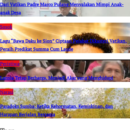
Dari Vatikan Padre Marco Pulang Menyalakan Mimpi Anak-
anak Desa
Sosok
Lagu “Bawa Daku ke Sion” Ciptaan Pejabat Dikasteri Vatikan,
Peraih Predikat Summa Cum Laude
Peristiwa
Lansia Tetap Berharga, Menjadi Akar yang Menghidupi
Narasi
Paradoks Sumba: Ketika Kehormatan, Kemiskinan, dan
Harapan Berjalan Bersama