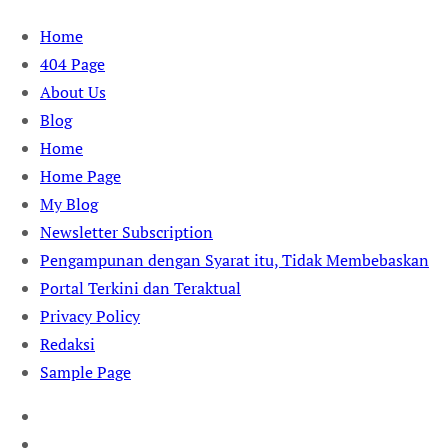
Skip
Home
to
404 Page
content
About Us
Blog
Home
Home Page
My Blog
Newsletter Subscription
Pengampunan dengan Syarat itu, Tidak Membebaskan
Portal Terkini dan Teraktual
Privacy Policy
Redaksi
Sample Page