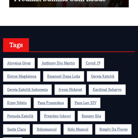
Tags
Aloysius Giyai
Anthony Dio Martin
Covid 19
Eleine Magdalena
Emanuel Dapa Loka
Gereja Katolik
Gereja Katolik Indonesia
Irwan Hidayat
Kardinal Suharyo
Kimy Ndelo
Paus Fransiskus
Paus Leo XIV
Pemuda Katolik
Presiden Jokowi
Remmy Sila
Santa Clara
Sidomuncul
Sido Muncul
Simply Da Flores