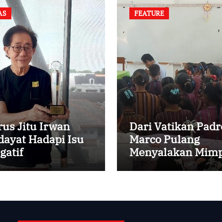
AS
FEATURE
rus Jitu Irwan
Dari Vatikan Padr
dayat Hadapi Isu
Marco Pulang
gatif
Menyalakan Mimp
Anak-anak Desa