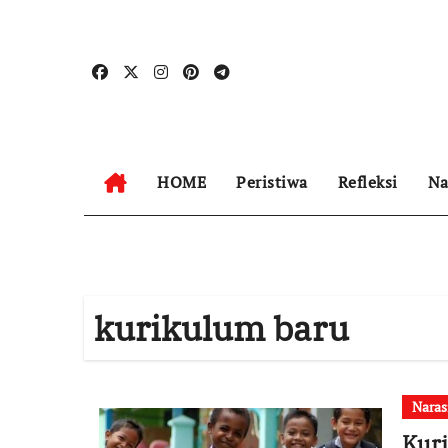
Skip
to
content
HOME
Peristiwa
Refleksi
Na
kurikulum baru
Naras
Kur