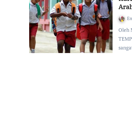
Arah
Em
Oleh Mikael Sene, S.Fil., M.Pd, Mahasiswa S3 TP UNESA
TEMPU
sanga