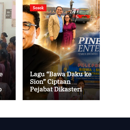
Sosok
e
Lagu “Bawa Daku ke
Sion” Ciptaan
i
Pejabat Dikasteri
Vatikan, Peraih
Predikat Summa
Cum Laude