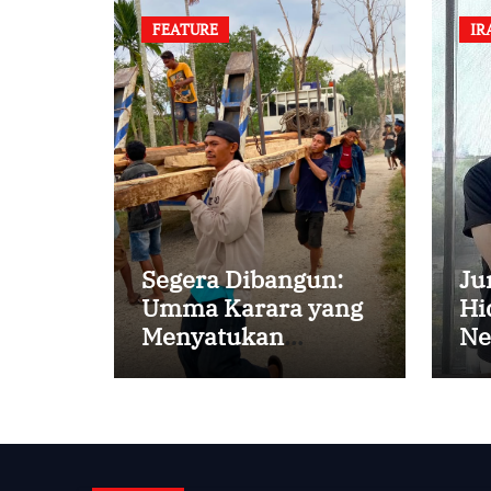
FEATURE
IR
Segera Dibangun:
Ju
Umma Karara yang
Hi
Menyatukan
Ne
Kembali
Persaudaraan di
Kampung Tossi