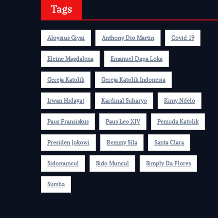
Tags
Aloysius Giyai
Anthony Dio Martin
Covid 19
Eleine Magdalena
Emanuel Dapa Loka
Gereja Katolik
Gereja Katolik Indonesia
Irwan Hidayat
Kardinal Suharyo
Kimy Ndelo
Paus Fransiskus
Paus Leo XIV
Pemuda Katolik
Presiden Jokowi
Remmy Sila
Santa Clara
Sidomuncul
Sido Muncul
Simply Da Flores
Sumba