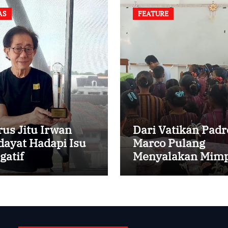
AS
FEATURE
rus Jitu Irwan
Dari Vatikan Padr
dayat Hadapi Isu
Marco Pulang
gatif
Menyalakan Mimp
Anak-anak Desa