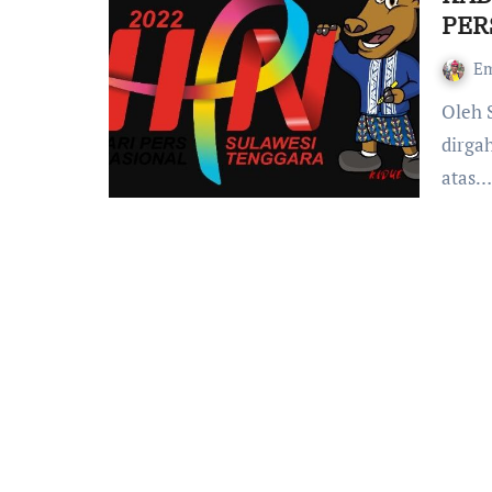
PER
Em
Oleh Simply da Flores, Harmony Intitute Selamat dan
dirga
atas