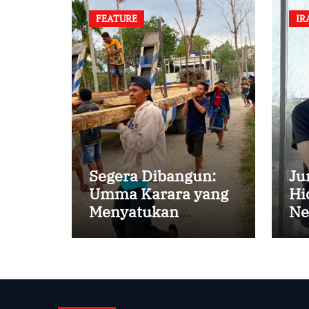
FEATURE
IR
Segera Dibangun:
Ju
Umma Karara yang
Hi
Menyatukan
Ne
Kembali
Persaudaraan di
Kampung Tossi