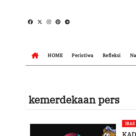
Skip
to
content
HOME
Peristiwa
Refleksi
Na
kemerdekaan pers
IRAS
KAD