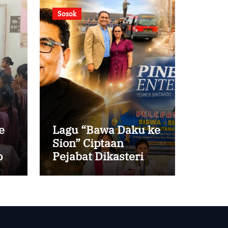
Sosok
e
Lagu “Bawa Daku ke
Sion” Ciptaan
i
Pejabat Dikasteri
Vatikan, Peraih
Predikat Summa
Cum Laude