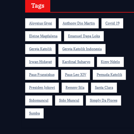
Tags
Aloysius Giyai
Anthony Dio Martin
Covid 19
Eleine Magdalena
Emanuel Dapa Loka
Gereja Katolik
Gereja Katolik Indonesia
Irwan Hidayat
Kardinal Suharyo
Kimy Ndelo
Paus Fransiskus
Paus Leo XIV
Pemuda Katolik
Presiden Jokowi
Remmy Sila
Santa Clara
Sidomuncul
Sido Muncul
Simply Da Flores
Sumba