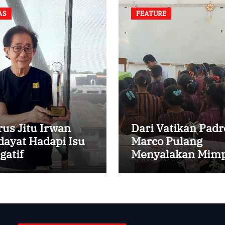
AS
FEATURE
rus Jitu Irwan
Dari Vatikan Padr
dayat Hadapi Isu
Marco Pulang
gatif
Menyalakan Mimp
Anak-anak Desa