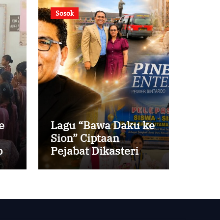
Sosok
e
Lagu “Bawa Daku ke
Sion” Ciptaan
i
Pejabat Dikasteri
Vatikan, Peraih
Predikat Summa
Cum Laude