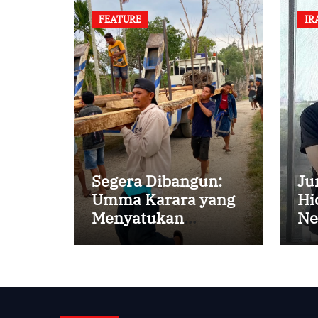
FEATURE
IR
Segera Dibangun:
Ju
Umma Karara yang
Hi
Menyatukan
Ne
Kembali
Persaudaraan di
Kampung Tossi