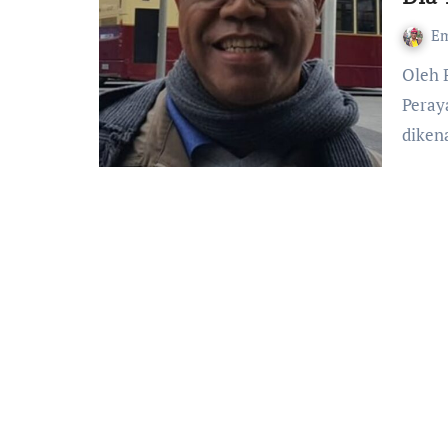
Em
Oleh Pater Kimy Ndelo, CSsR, Provinsial Redemptoris
Peray
diken