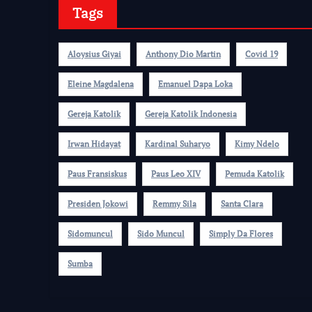
Tags
Aloysius Giyai
Anthony Dio Martin
Covid 19
Eleine Magdalena
Emanuel Dapa Loka
Gereja Katolik
Gereja Katolik Indonesia
Irwan Hidayat
Kardinal Suharyo
Kimy Ndelo
Paus Fransiskus
Paus Leo XIV
Pemuda Katolik
Presiden Jokowi
Remmy Sila
Santa Clara
Sidomuncul
Sido Muncul
Simply Da Flores
Sumba