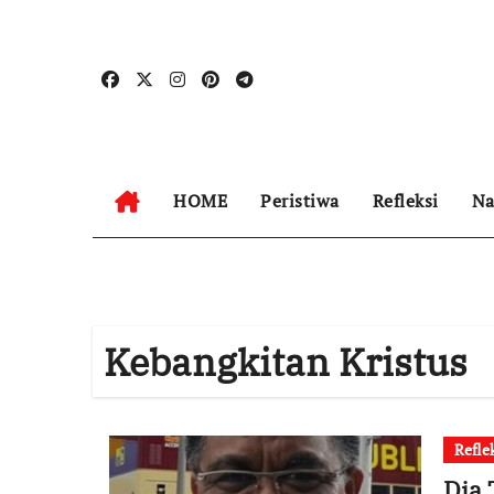
Skip
to
content
HOME
Peristiwa
Refleksi
Na
Kebangkitan Kristus
Refle
Dia 