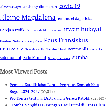
covid 19
anthony dio martin
Aloysius Giyai
Eleine Magdalena
emanuel dapa loka
irwan hidayat
Gereja Katolik
Gereja Katolik Indonesia
Paus Fransiskus
Kardinal Suharyo
Kimy Ndelo
Remmy Sila
Paus Leo XIV
Pemuda katolik
Presiden Jokowi
santa clara
sumba
sidomuncul
Sido Muncul
Simply da Flores
Most Viewed Posts
Pemuda Katolik Jabar Lantik Pengurus Komcab Kota
Bogor 2024-2027
(57,015)
Pro Kontra tentang LGBT dalam Gereja Katolik
(52,443)
Lomba Menghias Gunungan Hasil Bumi di Santa Clara