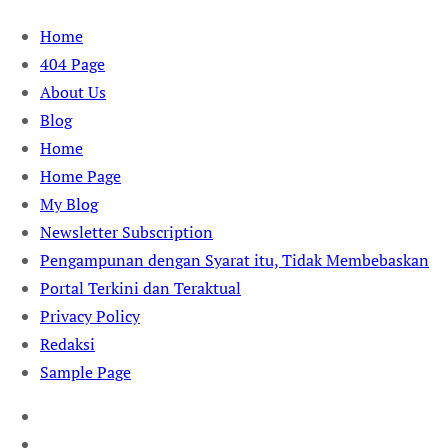
Skip
Home
to
404 Page
content
About Us
Blog
Home
Home Page
My Blog
Newsletter Subscription
Pengampunan dengan Syarat itu, Tidak Membebaskan
Portal Terkini dan Teraktual
Privacy Policy
Redaksi
Sample Page