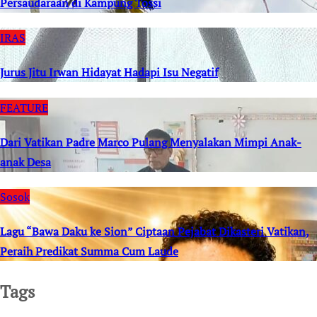
Persaudaraan di Kampung Tossi
IRAS
Jurus Jitu Irwan Hidayat Hadapi Isu Negatif
FEATURE
Dari Vatikan Padre Marco Pulang Menyalakan Mimpi Anak-
anak Desa
Sosok
Lagu “Bawa Daku ke Sion” Ciptaan Pejabat Dikasteri Vatikan,
Peraih Predikat Summa Cum Laude
Tags