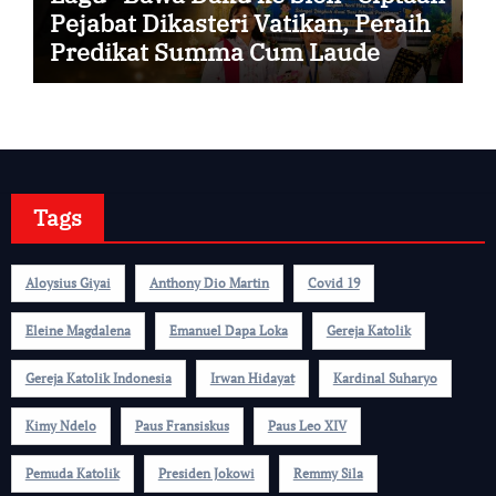
Pejabat Dikasteri Vatikan, Peraih
Predikat Summa Cum Laude
Tags
Aloysius Giyai
Anthony Dio Martin
Covid 19
Eleine Magdalena
Emanuel Dapa Loka
Gereja Katolik
Gereja Katolik Indonesia
Irwan Hidayat
Kardinal Suharyo
Kimy Ndelo
Paus Fransiskus
Paus Leo XIV
Pemuda Katolik
Presiden Jokowi
Remmy Sila