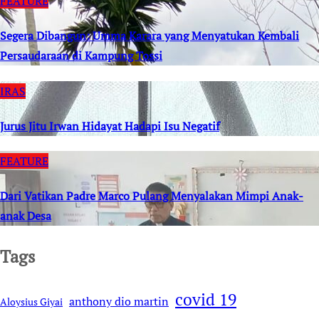
FEATURE
Segera Dibangun: Umma Karara yang Menyatukan Kembali
Persaudaraan di Kampung Tossi
IRAS
Jurus Jitu Irwan Hidayat Hadapi Isu Negatif
FEATURE
Dari Vatikan Padre Marco Pulang Menyalakan Mimpi Anak-
anak Desa
Tags
covid 19
anthony dio martin
Aloysius Giyai