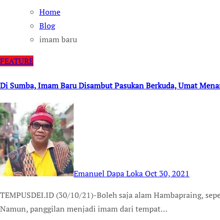
Home
Blog
imam baru
FEATURE
Di Sumba, Imam Baru Disambut Pasukan Berkuda, Umat Menar
Emanuel Dapa Loka
Oct 30, 2021
TEMPUSDEI.ID (30/10/21)-Boleh saja alam Hambapraing, seperti umumnya alam Sumba Timur, NTT kering.
Namun, panggilan menjadi imam dari tempat…