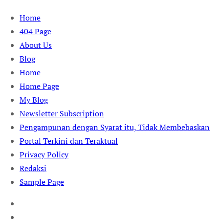
Skip
Home
to
404 Page
content
About Us
Blog
Home
Home Page
My Blog
Newsletter Subscription
Pengampunan dengan Syarat itu, Tidak Membebaskan
Portal Terkini dan Teraktual
Privacy Policy
Redaksi
Sample Page