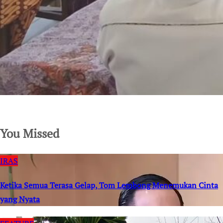
SuarNews.com
You Missed
IRAS
Ketika Semua Terasa Gelap, Tom Lembong Menemukan Cinta
yang Nyata