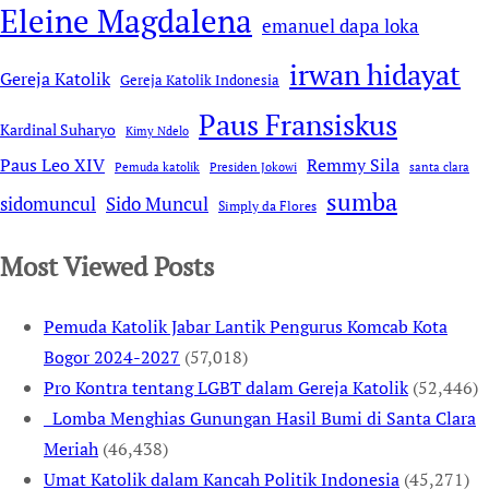
Eleine Magdalena
emanuel dapa loka
irwan hidayat
Gereja Katolik
Gereja Katolik Indonesia
Paus Fransiskus
Kardinal Suharyo
Kimy Ndelo
Remmy Sila
Paus Leo XIV
Pemuda katolik
Presiden Jokowi
santa clara
sumba
sidomuncul
Sido Muncul
Simply da Flores
Most Viewed Posts
Pemuda Katolik Jabar Lantik Pengurus Komcab Kota
Bogor 2024-2027
(57,018)
Pro Kontra tentang LGBT dalam Gereja Katolik
(52,446)
Lomba Menghias Gunungan Hasil Bumi di Santa Clara
Meriah
(46,438)
Umat Katolik dalam Kancah Politik Indonesia
(45,271)