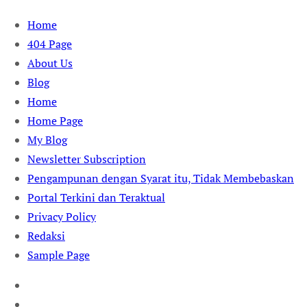
Skip
Home
to
404 Page
content
About Us
Blog
Home
Home Page
My Blog
Newsletter Subscription
Pengampunan dengan Syarat itu, Tidak Membebaskan
Portal Terkini dan Teraktual
Privacy Policy
Redaksi
Sample Page