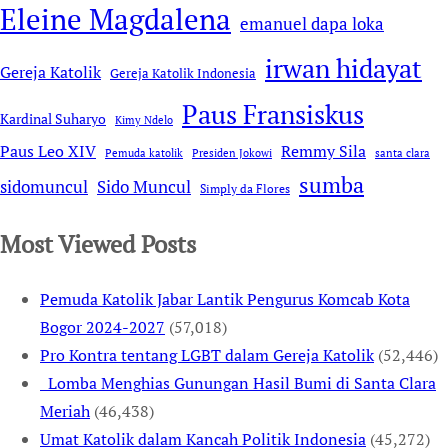
Eleine Magdalena
emanuel dapa loka
irwan hidayat
Gereja Katolik
Gereja Katolik Indonesia
Paus Fransiskus
Kardinal Suharyo
Kimy Ndelo
Remmy Sila
Paus Leo XIV
Pemuda katolik
Presiden Jokowi
santa clara
sumba
sidomuncul
Sido Muncul
Simply da Flores
Most Viewed Posts
Pemuda Katolik Jabar Lantik Pengurus Komcab Kota
Bogor 2024-2027
(57,018)
Pro Kontra tentang LGBT dalam Gereja Katolik
(52,446)
Lomba Menghias Gunungan Hasil Bumi di Santa Clara
Meriah
(46,438)
Umat Katolik dalam Kancah Politik Indonesia
(45,272)