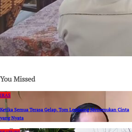
SuarNews.com
You Missed
IRAS
Ketika Semua Terasa Gelap, Tom Lembong Menemukan Cinta
yang Nyata