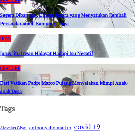
FEATURE
Segera Dibangun: Umma Karara yang Menyatukan Kembali
Persaudaraan di Kampung Tossi
IRAS
Jurus Jitu Irwan Hidayat Hadapi Isu Negatif
FEATURE
Dari Vatikan Padre Marco Pulang Menyalakan Mimpi Anak-
anak Desa
Tags
covid 19
anthony dio martin
Aloysius Giyai