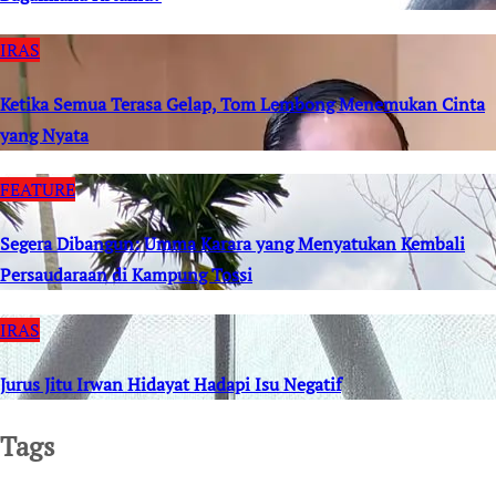
IRAS
Ketika Semua Terasa Gelap, Tom Lembong Menemukan Cinta
yang Nyata
FEATURE
Segera Dibangun: Umma Karara yang Menyatukan Kembali
Persaudaraan di Kampung Tossi
IRAS
Jurus Jitu Irwan Hidayat Hadapi Isu Negatif
Tags