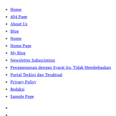
Skip
Home
to
404 Page
content
About Us
Blog
Home
Home Page
My Blog
Newsletter Subscription
Pengampunan dengan Syarat itu, Tidak Membebaskan
Portal Terkini dan Teraktual
Privacy Policy
Redaksi
Sample Page