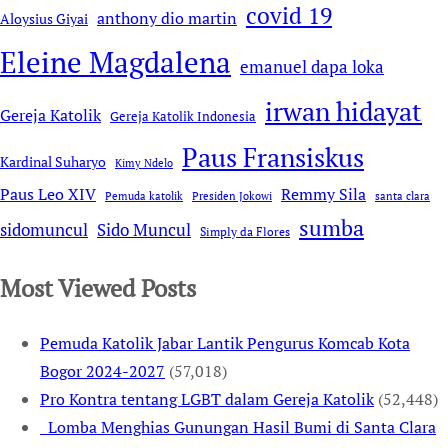
covid 19
anthony dio martin
Aloysius Giyai
Eleine Magdalena
emanuel dapa loka
irwan hidayat
Gereja Katolik
Gereja Katolik Indonesia
Paus Fransiskus
Kardinal Suharyo
Kimy Ndelo
Remmy Sila
Paus Leo XIV
Pemuda katolik
Presiden Jokowi
santa clara
sumba
sidomuncul
Sido Muncul
Simply da Flores
Most Viewed Posts
Pemuda Katolik Jabar Lantik Pengurus Komcab Kota
Bogor 2024-2027
(57,018)
Pro Kontra tentang LGBT dalam Gereja Katolik
(52,448)
Lomba Menghias Gunungan Hasil Bumi di Santa Clara