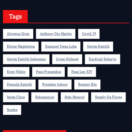
Tags
Aloysius Giyai
Anthony Dio Martin
Covid 19
Eleine Magdalena
Emanuel Dapa Loka
Gereja Katolik
Gereja Katolik Indonesia
Irwan Hidayat
Kardinal Suharyo
Kimy Ndelo
Paus Fransiskus
Paus Leo XIV
Pemuda Katolik
Presiden Jokowi
Remmy Sila
Santa Clara
Sidomuncul
Sido Muncul
Simply Da Flores
Sumba