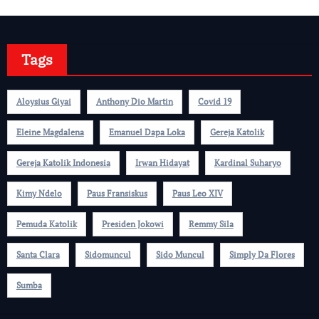
Tags
Aloysius Giyai
Anthony Dio Martin
Covid 19
Eleine Magdalena
Emanuel Dapa Loka
Gereja Katolik
Gereja Katolik Indonesia
Irwan Hidayat
Kardinal Suharyo
Kimy Ndelo
Paus Fransiskus
Paus Leo XIV
Pemuda Katolik
Presiden Jokowi
Remmy Sila
Santa Clara
Sidomuncul
Sido Muncul
Simply Da Flores
Sumba