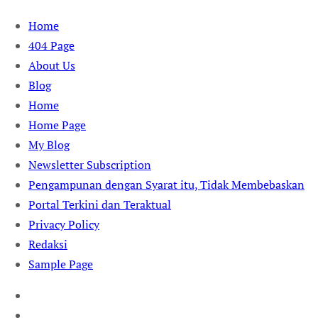
Skip
Home
to
404 Page
content
About Us
Blog
Home
Home Page
My Blog
Newsletter Subscription
Pengampunan dengan Syarat itu, Tidak Membebaskan
Portal Terkini dan Teraktual
Privacy Policy
Redaksi
Sample Page