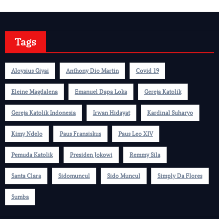
Tags
Aloysius Giyai
Anthony Dio Martin
Covid 19
Eleine Magdalena
Emanuel Dapa Loka
Gereja Katolik
Gereja Katolik Indonesia
Irwan Hidayat
Kardinal Suharyo
Kimy Ndelo
Paus Fransiskus
Paus Leo XIV
Pemuda Katolik
Presiden Jokowi
Remmy Sila
Santa Clara
Sidomuncul
Sido Muncul
Simply Da Flores
Sumba