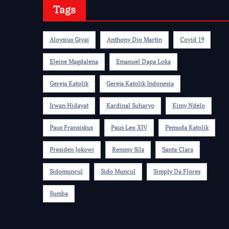
Tags
Aloysius Giyai
Anthony Dio Martin
Covid 19
Eleine Magdalena
Emanuel Dapa Loka
Gereja Katolik
Gereja Katolik Indonesia
Irwan Hidayat
Kardinal Suharyo
Kimy Ndelo
Paus Fransiskus
Paus Leo XIV
Pemuda Katolik
Presiden Jokowi
Remmy Sila
Santa Clara
Sidomuncul
Sido Muncul
Simply Da Flores
Sumba