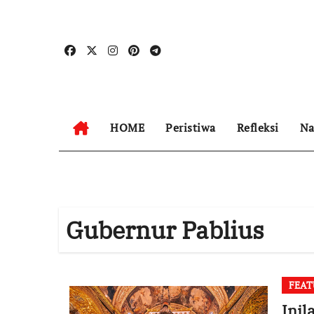
Skip
to
content
HOME
Peristiwa
Refleksi
Na
Gubernur Pablius
FEAT
Inil