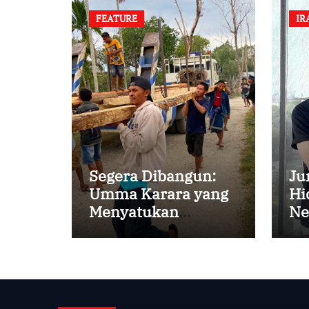
FEATURE
IR
Segera Dibangun:
Ju
Umma Karara yang
Hi
Menyatukan
Ne
Kembali
Persaudaraan di
Kampung Tossi