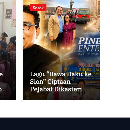
Sosok
e
Lagu “Bawa Daku ke
Sion” Ciptaan
i
Pejabat Dikasteri
Vatikan, Peraih
Predikat Summa
Cum Laude