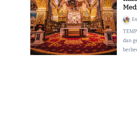
Med
Em
TEMPUSDEI.ID (3/11/21)-Di Malta, ada cukup banyak kapel
dan g
berb