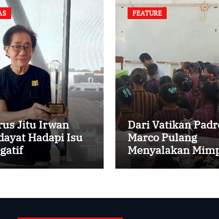
AS
FEATURE
rus Jitu Irwan
Dari Vatikan Padr
dayat Hadapi Isu
Marco Pulang
gatif
Menyalakan Mimp
Anak-anak Desa