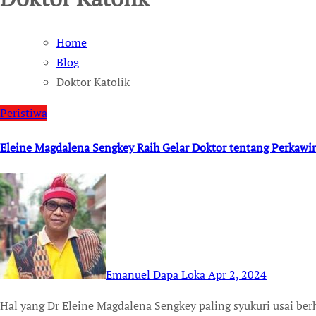
Home
Blog
Doktor Katolik
Peristiwa
Eleine Magdalena Sengkey Raih Gelar Doktor tentang Perkawi
Emanuel Dapa Loka
Apr 2, 2024
Hal yang Dr Eleine Magdalena Sengkey paling syukuri usai berhasil mempertahankan disertasinya di hadapan para