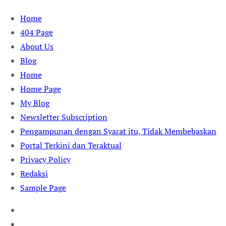
Skip
Home
to
404 Page
content
About Us
Blog
Home
Home Page
My Blog
Newsletter Subscription
Pengampunan dengan Syarat itu, Tidak Membebaskan
Portal Terkini dan Teraktual
Privacy Policy
Redaksi
Sample Page