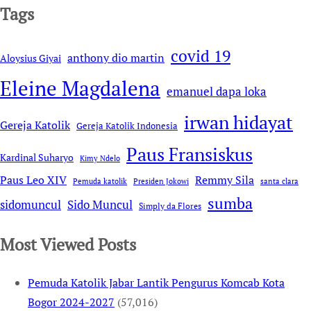
Tags
covid 19
anthony dio martin
Aloysius Giyai
Eleine Magdalena
emanuel dapa loka
irwan hidayat
Gereja Katolik
Gereja Katolik Indonesia
Paus Fransiskus
Kardinal Suharyo
Kimy Ndelo
Remmy Sila
Paus Leo XIV
Pemuda katolik
Presiden Jokowi
santa clara
sumba
sidomuncul
Sido Muncul
Simply da Flores
Most Viewed Posts
Pemuda Katolik Jabar Lantik Pengurus Komcab Kota
Bogor 2024-2027
(57,016)