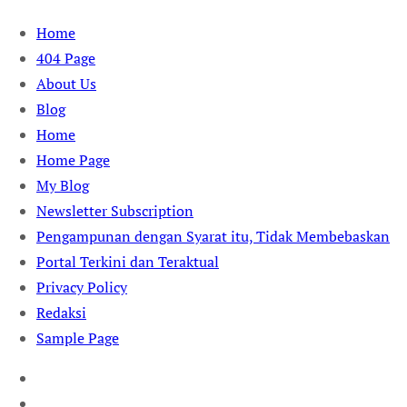
Skip
Home
to
404 Page
content
About Us
Blog
Home
Home Page
My Blog
Newsletter Subscription
Pengampunan dengan Syarat itu, Tidak Membebaskan
Portal Terkini dan Teraktual
Privacy Policy
Redaksi
Sample Page