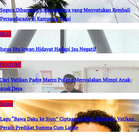
Segera Dibangun: Umma Karara yang Menyatukan Kembali
Persaudaraan di Kampung Tossi
IRAS
Jurus Jitu Irwan Hidayat Hadapi Isu Negatif
FEATURE
Dari Vatikan Padre Marco Pulang Menyalakan Mimpi Anak-
anak Desa
Sosok
Lagu “Bawa Daku ke Sion” Ciptaan Pejabat Dikasteri Vatikan,
Peraih Predikat Summa Cum Laude