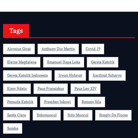
Tags
Aloysius Giyai
Anthony Dio Martin
Covid 19
Eleine Magdalena
Emanuel Dapa Loka
Gereja Katolik
Gereja Katolik Indonesia
Irwan Hidayat
Kardinal Suharyo
Kimy Ndelo
Paus Fransiskus
Paus Leo XIV
Pemuda Katolik
Presiden Jokowi
Remmy Sila
Santa Clara
Sidomuncul
Sido Muncul
Simply Da Flores
Sumba