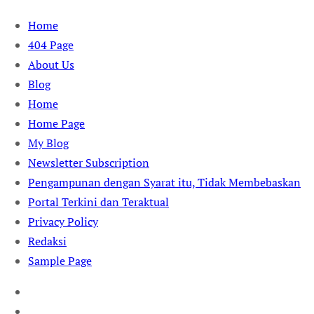
Skip
Home
to
404 Page
content
About Us
Blog
Home
Home Page
My Blog
Newsletter Subscription
Pengampunan dengan Syarat itu, Tidak Membebaskan
Portal Terkini dan Teraktual
Privacy Policy
Redaksi
Sample Page