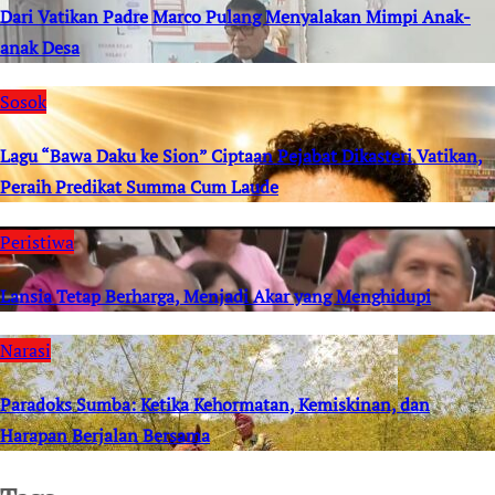
Dari Vatikan Padre Marco Pulang Menyalakan Mimpi Anak-
anak Desa
Sosok
Lagu “Bawa Daku ke Sion” Ciptaan Pejabat Dikasteri Vatikan,
Peraih Predikat Summa Cum Laude
Peristiwa
Lansia Tetap Berharga, Menjadi Akar yang Menghidupi
Narasi
Paradoks Sumba: Ketika Kehormatan, Kemiskinan, dan
Harapan Berjalan Bersama