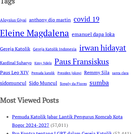
Tags
covid 19
anthony dio martin
Aloysius Giyai
Eleine Magdalena
emanuel dapa loka
irwan hidayat
Gereja Katolik
Gereja Katolik Indonesia
Paus Fransiskus
Kardinal Suharyo
Kimy Ndelo
Remmy Sila
Paus Leo XIV
Pemuda katolik
Presiden Jokowi
santa clara
sumba
sidomuncul
Sido Muncul
Simply da Flores
Most Viewed Posts
Pemuda Katolik Jabar Lantik Pengurus Komcab Kota
Bogor 2024-2027
(57,011)
Pro Kontra tentang LGBT dalam Gereja Katolik
(52,441)