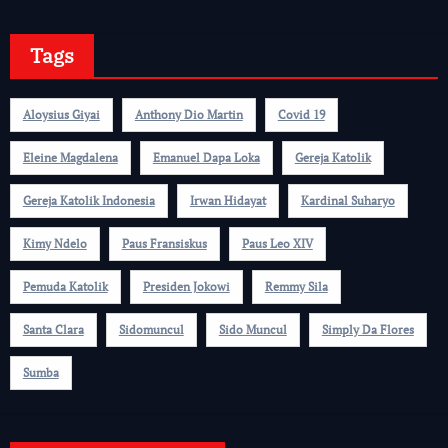
Tags
Aloysius Giyai
Anthony Dio Martin
Covid 19
Eleine Magdalena
Emanuel Dapa Loka
Gereja Katolik
Gereja Katolik Indonesia
Irwan Hidayat
Kardinal Suharyo
Kimy Ndelo
Paus Fransiskus
Paus Leo XIV
Pemuda Katolik
Presiden Jokowi
Remmy Sila
Santa Clara
Sidomuncul
Sido Muncul
Simply Da Flores
Sumba