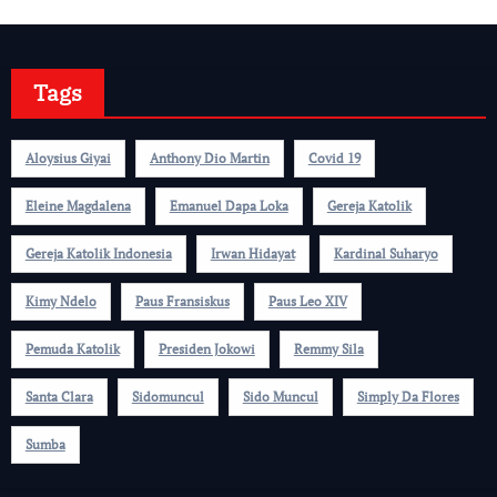
Tags
Aloysius Giyai
Anthony Dio Martin
Covid 19
Eleine Magdalena
Emanuel Dapa Loka
Gereja Katolik
Gereja Katolik Indonesia
Irwan Hidayat
Kardinal Suharyo
Kimy Ndelo
Paus Fransiskus
Paus Leo XIV
Pemuda Katolik
Presiden Jokowi
Remmy Sila
Santa Clara
Sidomuncul
Sido Muncul
Simply Da Flores
Sumba