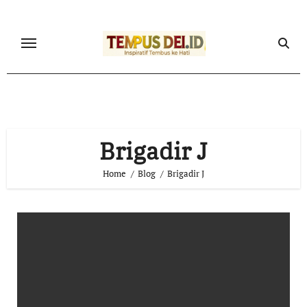
Skip
to
content
Brigadir J
Home
Blog
Brigadir J