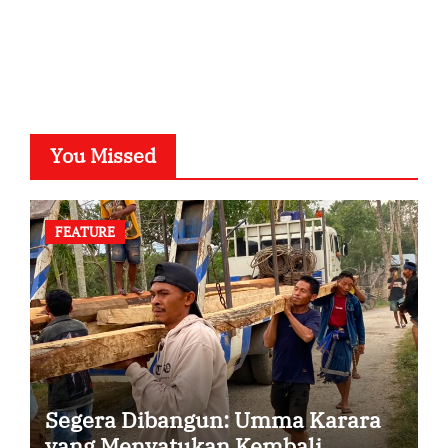
SuarNews.com
You Missed
FEATURE
Segera Dibangun: Umma Karara
yang Menyatukan Kembali