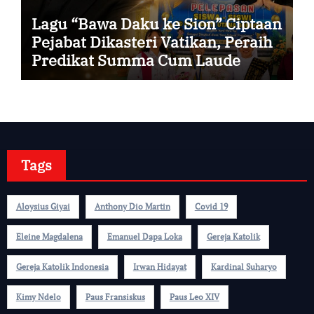
Lagu “Bawa Daku ke Sion” Ciptaan
Pejabat Dikasteri Vatikan, Peraih
Predikat Summa Cum Laude
Tags
Aloysius Giyai
Anthony Dio Martin
Covid 19
Eleine Magdalena
Emanuel Dapa Loka
Gereja Katolik
Gereja Katolik Indonesia
Irwan Hidayat
Kardinal Suharyo
Kimy Ndelo
Paus Fransiskus
Paus Leo XIV