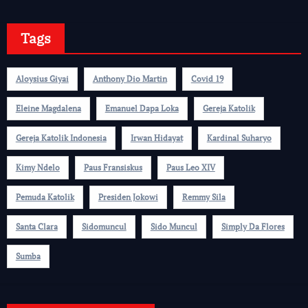
Tags
Aloysius Giyai
Anthony Dio Martin
Covid 19
Eleine Magdalena
Emanuel Dapa Loka
Gereja Katolik
Gereja Katolik Indonesia
Irwan Hidayat
Kardinal Suharyo
Kimy Ndelo
Paus Fransiskus
Paus Leo XIV
Pemuda Katolik
Presiden Jokowi
Remmy Sila
Santa Clara
Sidomuncul
Sido Muncul
Simply Da Flores
Sumba