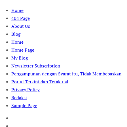
Skip
Home
to
404 Page
content
About Us
Blog
Home
Home Page
My Blog
Newsletter Subscription
Pengampunan dengan Syarat itu, Tidak Membebaskan
Portal Terkini dan Teraktual
Privacy Policy
Redaksi
Sample Page