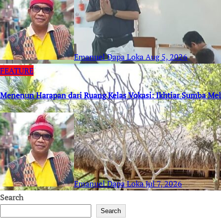
Emanuel Dapa Loka
Aug 5, 2026
FEATURE
Menenun Harapan dari Ruang Kelas Vokasi: Ikhtiar Sumba M
Emanuel Dapa Loka
Jul 7, 2026
Search
Search