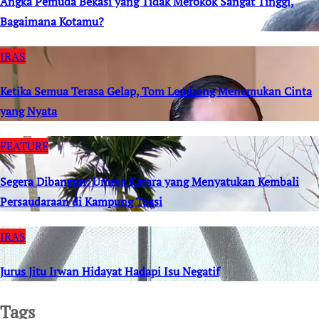
Angka Pemuda Bekasi yang Tidak Merokok Sangat Tinggi,
Bagaimana Kotamu?
IRAS
Ketika Semua Terasa Gelap, Tom Lembong Menemukan Cinta
yang Nyata
FEATURE
Segera Dibangun: Umma Karara yang Menyatukan Kembali
Persaudaraan di Kampung Tossi
IRAS
Jurus Jitu Irwan Hidayat Hadapi Isu Negatif
Tags