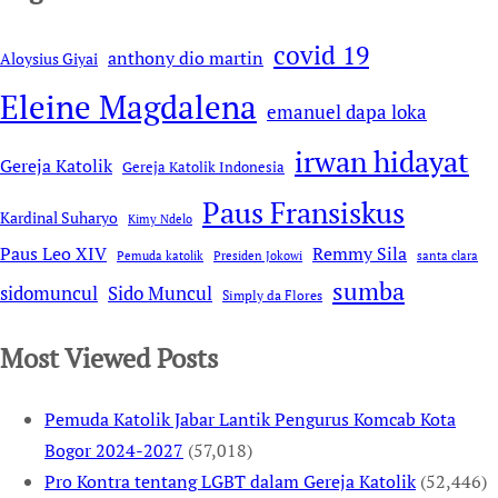
covid 19
anthony dio martin
Aloysius Giyai
Eleine Magdalena
emanuel dapa loka
irwan hidayat
Gereja Katolik
Gereja Katolik Indonesia
Paus Fransiskus
Kardinal Suharyo
Kimy Ndelo
Remmy Sila
Paus Leo XIV
Pemuda katolik
Presiden Jokowi
santa clara
sumba
sidomuncul
Sido Muncul
Simply da Flores
Most Viewed Posts
Pemuda Katolik Jabar Lantik Pengurus Komcab Kota
Bogor 2024-2027
(57,018)
Pro Kontra tentang LGBT dalam Gereja Katolik
(52,446)