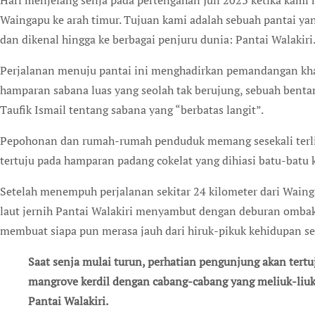
Hari menjelang senja pada pertengahan Juli 2023 ketika kami memacu Si Blacky, mobil Avanza 1.3, dari Kota
Waingapu ke arah timur. Tujuan kami adalah sebuah pantai y
dan dikenal hingga ke berbagai penjuru dunia: Pantai Walakiri
Perjalanan menuju pantai ini menghadirkan pemandangan kh
hamparan sabana luas yang seolah tak berujung, sebuah bent
Taufik Ismail tentang sabana yang “berbatas langit”.
Pepohonan dan rumah-rumah penduduk memang sesekali terliha
tertuju pada hamparan padang cokelat yang dihiasi batu-batu k
Setelah menempuh perjalanan sekitar 24 kilometer dari Wainga
laut jernih Pantai Walakiri menyambut dengan deburan ombak
membuat siapa pun merasa jauh dari hiruk-pikuk kehidupan seh
Saat senja mulai turun, perhatian pengunjung akan tertuju ke sisi kiri pantai. Di sana tumbuh deretan
mangrove kerdil dengan cabang-cabang yang meliuk-liuk
Pantai Walakiri.