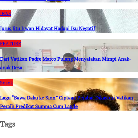
IRAS
Jurus Jitu Irwan Hidayat Hadapi Isu Negatif
FEATURE
Dari Vatikan Padre Marco Pulang Menyalakan Mimpi Anak-
anak Desa
Sosok
Lagu “Bawa Daku ke Sion” Ciptaan Pejabat Dikasteri Vatikan,
Peraih Predikat Summa Cum Laude
Tags