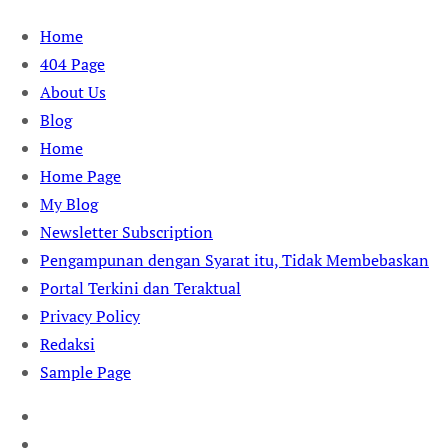
Skip
Home
to
404 Page
content
About Us
Blog
Home
Home Page
My Blog
Newsletter Subscription
Pengampunan dengan Syarat itu, Tidak Membebaskan
Portal Terkini dan Teraktual
Privacy Policy
Redaksi
Sample Page