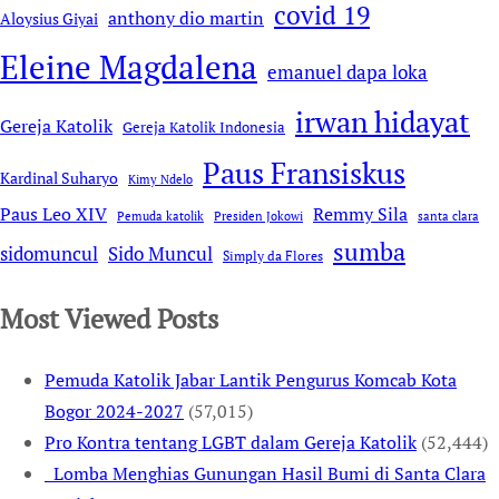
covid 19
anthony dio martin
Aloysius Giyai
Eleine Magdalena
emanuel dapa loka
irwan hidayat
Gereja Katolik
Gereja Katolik Indonesia
Paus Fransiskus
Kardinal Suharyo
Kimy Ndelo
Remmy Sila
Paus Leo XIV
Pemuda katolik
Presiden Jokowi
santa clara
sumba
sidomuncul
Sido Muncul
Simply da Flores
Most Viewed Posts
Pemuda Katolik Jabar Lantik Pengurus Komcab Kota
Bogor 2024-2027
(57,015)
Pro Kontra tentang LGBT dalam Gereja Katolik
(52,444)
Lomba Menghias Gunungan Hasil Bumi di Santa Clara