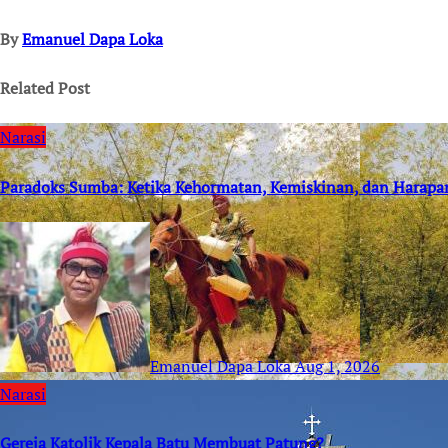
By
Emanuel Dapa Loka
Related Post
Narasi
Paradoks Sumba: Ketika Kehormatan, Kemiskinan, dan Harapa
Emanuel Dapa Loka
Aug 1, 2026
Narasi
Gereja Katolik Kepala Batu Membuat Patung?