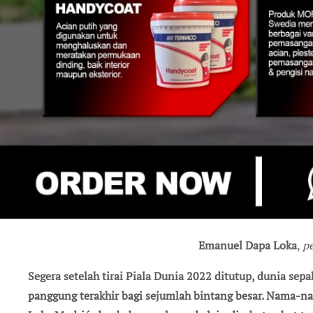
Emanuel Dapa Loka
,
p
Segera setelah tirai Piala Dunia 2022 ditutup, dunia sepak bola ramai oleh satu keyakinan: itulah
panggung terakhir bagi sejumlah bintang besar. Nama-na