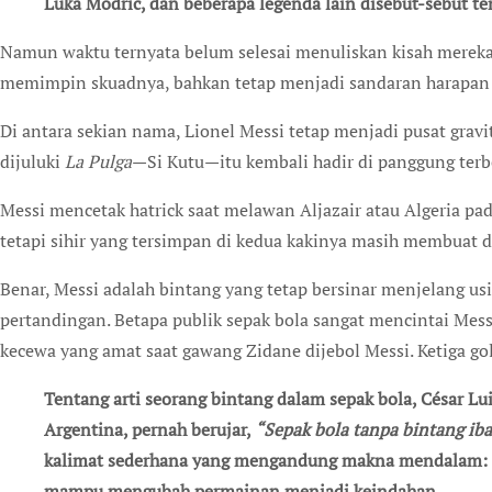
Luka Modrić, dan beberapa legenda lain disebut-sebut te
Namun waktu ternyata belum selesai menuliskan kisah mereka.
memimpin skuadnya, bahkan tetap menjadi sandaran harapan
Di antara sekian nama, Lionel Messi tetap menjadi pusat grav
dijuluki
La Pulga
—Si Kutu—itu kembali hadir di panggung terbe
Messi mencetak hatrick saat melawan Aljazair atau Algeria pa
tetapi sihir yang tersimpan di kedua kakinya masih membuat d
Benar, Messi adalah bintang yang tetap bersinar menjelang 
pertandingan. Betapa publik sepak bola sangat mencintai Mes
kecewa yang amat saat gawang Zidane dijebol Messi. Ketiga gol
Tentang arti seorang bintang dalam sepak bola, César Luis Menotti, legenda sekaligus filsuf sepak bola
Argentina, pernah berujar,
“Sepak bola tanpa bintang iba
kalimat sederhana yang mengandung makna mendalam: 
mampu mengubah permainan menjadi keindahan.