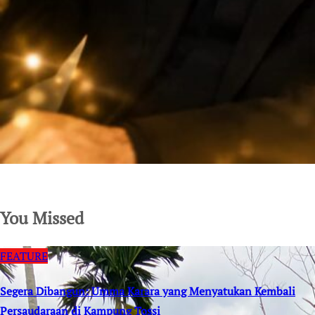
SuarNews.com
You Missed
FEATURE
Segera Dibangun: Umma Karara yang Menyatukan Kembali
Persaudaraan di Kampung Tossi