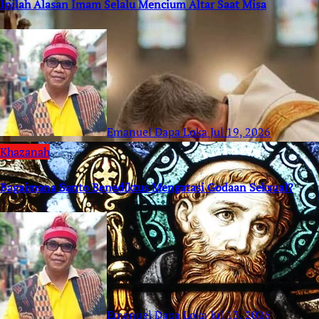
Inilah Alasan Imam Selalu Mencium Altar Saat Misa
Emanuel Dapa Loka
Jul 19, 2026
Khazanah
Bagaimana Santo Benediktus Mengatasi Godaan Seksual?
Emanuel Dapa Loka
Jul 13, 2026