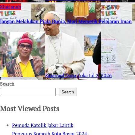
Khazanah
Jangan Melalukan Piala Dunia, Mari Memetik Pelajaran Iman
Emanuel Dapa Loka
Jul 2, 2026
Search
Search
Most Viewed Posts
Pemuda Katolik Jabar Lantik
Pengurus Komcab Kota Bogor 2024-