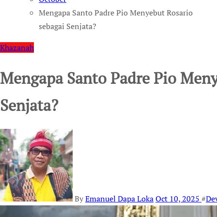
Mengapa Santo Padre Pio Menyebut Rosario
sebagai Senjata?
Khazanah
Mengapa Santo Padre Pio Meny
Senjata?
By
Emanuel Dapa Loka
Oct 10, 2025
#
De