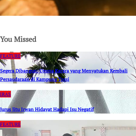
SuarNews.com
You Missed
FEATURE
Segera Dibangun: Umma Karara yang Menyatukan Kembali
Persaudaraan di Kampung Tossi
IRAS
Jurus Jitu Irwan Hidayat Hadapi Isu Negatif
FEATURE