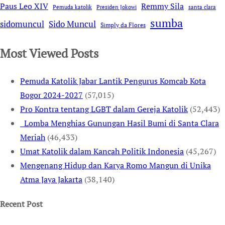
Remmy Sila
Paus Leo XIV
Pemuda katolik
Presiden Jokowi
santa clara
sumba
sidomuncul
Sido Muncul
Simply da Flores
Most Viewed Posts
Pemuda Katolik Jabar Lantik Pengurus Komcab Kota
Bogor 2024-2027
(57,015)
Pro Kontra tentang LGBT dalam Gereja Katolik
(52,443)
Lomba Menghias Gunungan Hasil Bumi di Santa Clara
Meriah
(46,433)
Umat Katolik dalam Kancah Politik Indonesia
(45,267)
Mengenang Hidup dan Karya Romo Mangun di Unika
Atma Jaya Jakarta
(38,140)
Recent Post