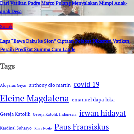
Dari Vatikan Padre Marco Pulang Menyalakan Mimpi Anak-
anak Desa
Sosok
Lagu “Bawa Daku ke Sion” Ciptaan Pejabat Dikasteri Vatikan,
Peraih Predikat Summa Cum Laude
Tags
covid 19
anthony dio martin
Aloysius Giyai
Eleine Magdalena
emanuel dapa loka
irwan hidayat
Gereja Katolik
Gereja Katolik Indonesia
Paus Fransiskus
Kardinal Suharyo
Kimy Ndelo