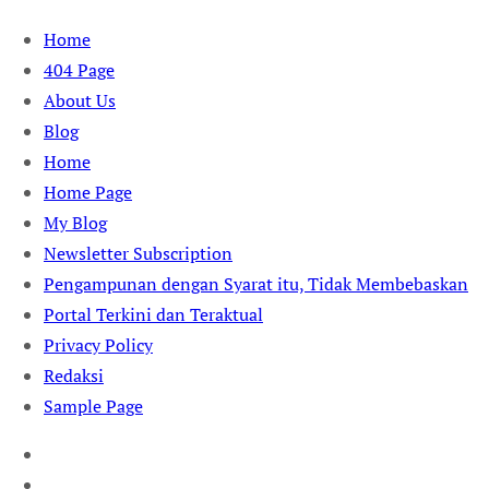
Skip
Home
to
404 Page
content
About Us
Blog
Home
Home Page
My Blog
Newsletter Subscription
Pengampunan dengan Syarat itu, Tidak Membebaskan
Portal Terkini dan Teraktual
Privacy Policy
Redaksi
Sample Page