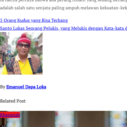
adalah salah satu senjata paling ampuh melawan kekuatan-kekua
5 Orang Kudus yang Bisa Terbang
Post
Santo Lukas Seorang Pelukis, yang Melukis dengan Kata-kata 
navigation
By
Emanuel Dapa Loka
Related Post
Khazanah