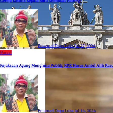
Gereja Katolik Kepala Batu Membuat Patung?
Emanuel Dapa Loka
Jul 27, 2026
Narasi
Kejaksaan Agung Menghina Publik, KPK Harus Ambil Alih Kas
Emanuel Dapa Loka
Jul 16, 2026