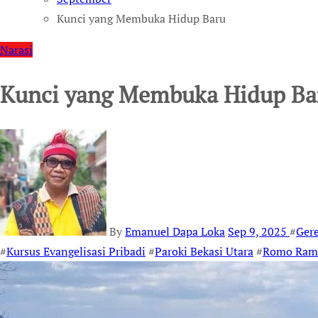
Kunci yang Membuka Hidup Baru
Narasi
Kunci yang Membuka Hidup Ba
By
Emanuel Dapa Loka
Sep 9, 2025
#
Gere
#
Kursus Evangelisasi Pribadi
#
Paroki Bekasi Utara
#
Romo Rams