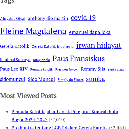
covid 19
anthony dio martin
Aloysius Giyai
Eleine Magdalena
emanuel dapa loka
irwan hidayat
Gereja Katolik
Gereja Katolik Indonesia
Paus Fransiskus
Kardinal Suharyo
Kimy Ndelo
Remmy Sila
Paus Leo XIV
Pemuda katolik
Presiden Jokowi
santa clara
sumba
sidomuncul
Sido Muncul
Simply da Flores
Most Viewed Posts
Pemuda Katolik Jabar Lantik Pengurus Komcab Kota
Bogor 2024-2027
(57,010)
Pro Kontra tentang LGBT dalam Gereja Katolik
(52,441)