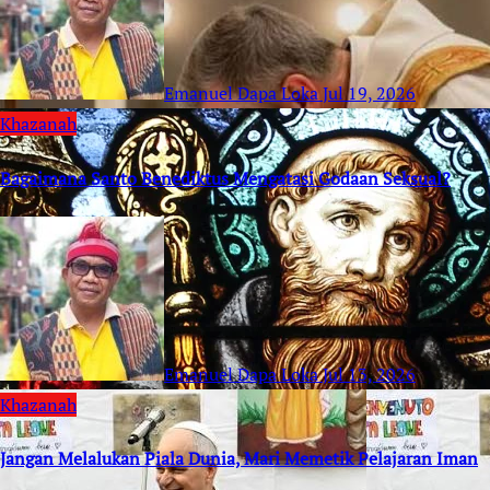
Emanuel Dapa Loka
Jul 19, 2026
Khazanah
Bagaimana Santo Benediktus Mengatasi Godaan Seksual?
Emanuel Dapa Loka
Jul 13, 2026
Khazanah
Jangan Melalukan Piala Dunia, Mari Memetik Pelajaran Iman