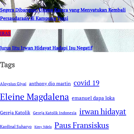
Segera Dibangun: Umma Karara yang Menyatukan Kembali
Persaudaraan di Kampung Tossi
IRAS
Jurus Jitu Irwan Hidayat Hadapi Isu Negatif
Tags
covid 19
anthony dio martin
Aloysius Giyai
Eleine Magdalena
emanuel dapa loka
irwan hidayat
Gereja Katolik
Gereja Katolik Indonesia
Paus Fransiskus
Kardinal Suharyo
Kimy Ndelo