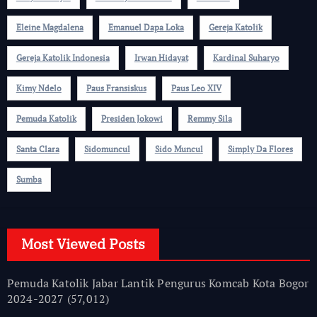
Eleine Magdalena
Emanuel Dapa Loka
Gereja Katolik
Gereja Katolik Indonesia
Irwan Hidayat
Kardinal Suharyo
Kimy Ndelo
Paus Fransiskus
Paus Leo XIV
Pemuda Katolik
Presiden Jokowi
Remmy Sila
Santa Clara
Sidomuncul
Sido Muncul
Simply Da Flores
Sumba
Most Viewed Posts
Pemuda Katolik Jabar Lantik Pengurus Komcab Kota Bogor
2024-2027
(57,012)