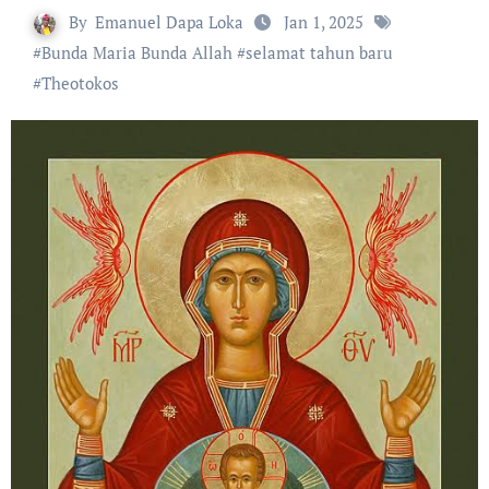
By
Emanuel Dapa Loka
Jan 1, 2025
#
Bunda Maria Bunda Allah
#
selamat tahun baru
#
Theotokos