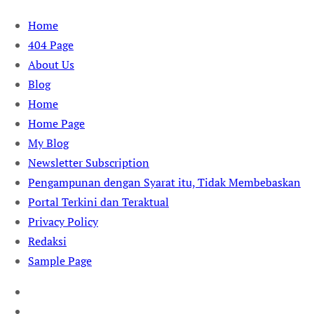
Skip
Home
to
404 Page
content
About Us
Blog
Home
Home Page
My Blog
Newsletter Subscription
Pengampunan dengan Syarat itu, Tidak Membebaskan
Portal Terkini dan Teraktual
Privacy Policy
Redaksi
Sample Page