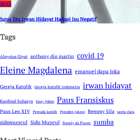
IRAS
Jurus Jitu Irwan Hidayat Hadapi Isu Negatif
Tags
covid 19
anthony dio martin
Aloysius Giyai
Eleine Magdalena
emanuel dapa loka
irwan hidayat
Gereja Katolik
Gereja Katolik Indonesia
Paus Fransiskus
Kardinal Suharyo
Kimy Ndelo
Remmy Sila
Paus Leo XIV
Pemuda katolik
Presiden Jokowi
santa clara
sumba
sidomuncul
Sido Muncul
Simply da Flores