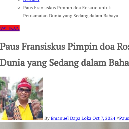
Paus Fransiskus Pimpin doa Rosario untuk
Perdamaian Dunia yang Sedang dalam Bahaya
VATIKAN
Paus Fransiskus Pimpin doa Ro
Dunia yang Sedang dalam Baha
By
Emanuel Dapa Loka
Oct 7, 2024
#
Paus