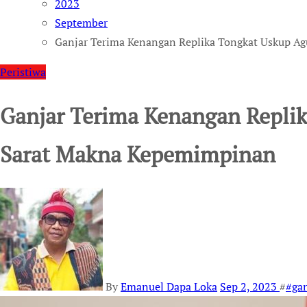
2023
September
Ganjar Terima Kenangan Replika Tongkat Uskup A
Peristiwa
Ganjar Terima Kenangan Repli
Sarat Makna Kepemimpinan
By
Emanuel Dapa Loka
Sep 2, 2023
#
#gan