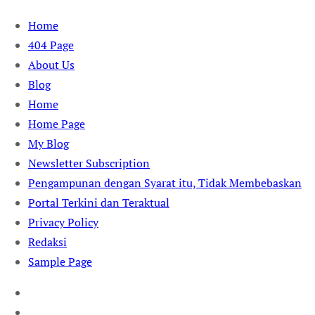
Skip
Home
to
404 Page
content
About Us
Blog
Home
Home Page
My Blog
Newsletter Subscription
Pengampunan dengan Syarat itu, Tidak Membebaskan
Portal Terkini dan Teraktual
Privacy Policy
Redaksi
Sample Page